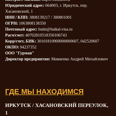
Юридический адрес:
664003, г. Иркутск, пер.
Хасановский, 1
ИНН / КПП:
3808139217 / 380801001
ОГРН:
1063808138350
Почтовый адрес:
butin@baikal-visa.ru
Расч/счет:
40702810518350106743
Корр/счет, БИК:
30101810900000000607, 042520607
ОКПО:
94237352
ООО "Гурман"
Директор предприятия:
Мамаенко Андрей Михайлович
ГДЕ МЫ НАХОДИМСЯ
ИРКУТСК / ХАСАНОВСКИЙ ПЕРЕУЛОК,
1